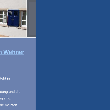
in Wehner
teht in
atung und die
ig sind.
die meisten